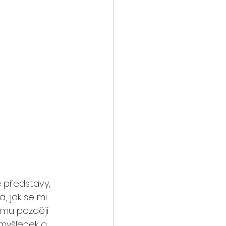
 představy, 
, jak se mi 
omu později 
í myšlenek a 