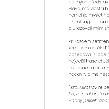
od mých představ. 
Hlava, má vlastní h
nemohla myslet na n
už nefunguje. Lidi s
a ukazovali mým s
Při každém setmění 
kam jsem chtěla. P
odsedávali si ode 
nejdelší trase chtěl
na jednom místě, k
nadávky o mé nesc
"...král Miroslav tě 
ha, to není on, to 
Hodný pejsek, apor