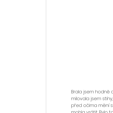
Brala jsem hodně d
milovala jsem stíny
před očima mění svě
mohla vrátit. Bylo t