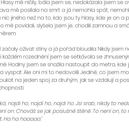
Hlasy mě ničily, bála jsem se, nedokázala jsem se o
lava mě posílala na smrt a já nemohla spát, nemohla 
ic jiného než na to, kdo jsou ty hlasy, kde je on a p
i o mě povídali, slyšela jsem je, chodili zamnou a smáli
měrem. 
začaly ožívat stíny a já pořád bloudila. Nikdy jsem ne
ři každém rozednění jsem se setkávala se zhnuseným
mě. Hodiny jsem se snažila nastoupit do metra, kde 
a vyspat. Ale oni mi to nedovolili. Jediné, co jsem mo
oukat na jeden spoj za druhým, jak se vzdalují a po
hopnosti.
čeká, najdi ho, najdi ho, najdi ho. Jsi srab, nikdy to n
není on. Chováš se jak poslušné štěně. To není on, to 
t. Ha ha haaaaa."