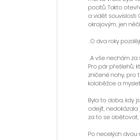
pocitů. Takto otev
a vidět souvislosti
okrajovým, jen něčí
…O dva roky pozděj
…A vše nechám za s
Pro pár přešlehů, k
zničené nohy, pro 
koloběžce a myslet 
Byla to doba, kdy 
odejít, nedokázala 
za to se obětovat, u
Po necelých dvou mě