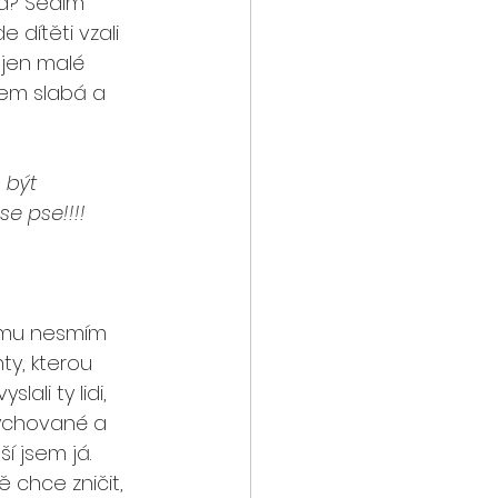
ka? Sedím 
dítěti vzali 
 jen malé 
sem slabá a 
 být 
e pse!!!! 
komu nesmím 
ty, kterou 
ali ty lidi, 
vychované a 
í jsem já. 
 chce zničit, 