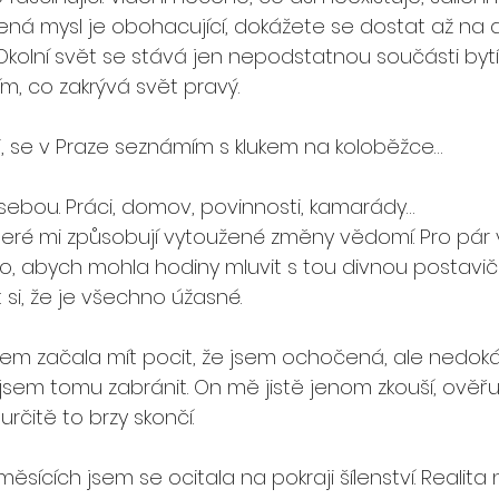
řená mysl je obohacující, dokážete se dostat až na
. Okolní svět se stává jen nepodstatnou součásti bytí
m, co zakrývá svět pravý. 
i, se v Praze seznámím s klukem na koloběžce…
ebou. Práci, domov, povinnosti, kamarády…
teré mi způsobují vytoužené změny vědomí. Pro pár v
to, abych mohla hodiny mluvit s tou divnou postavič
si, že je všechno úžasné. 
jsem začala mít pocit, že jsem ochočená, ale nedok
jsem tomu zabránit. On mě jistě jenom zkouší, ověřuje
rčitě to brzy skončí.
sících jsem se ocitala na pokraji šílenství. Realita 