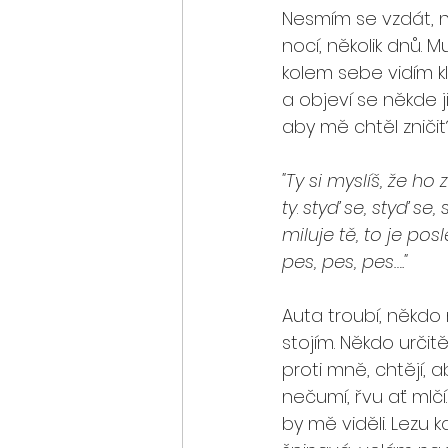
Nesmím se vzdát, na
nocí, několik dnů. M
kolem sebe vidím kl
a objeví se někde j
aby mě chtěl zničit
"Ty si myslíš, že h
ty
. 
styď se, styď se, 
miluje tě, to je pos
pes, pes, pes…."
Auta troubí, někdo 
stojím. Někdo určitě
proti mně, chtějí, a
nečumí, řvu ať mlčí
by mě viděli. Lezu