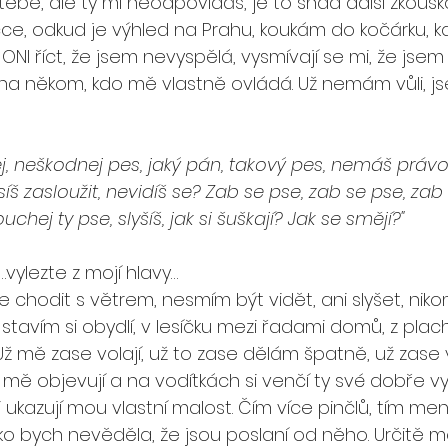
tebe, ale ty mi neodpovídáš, je to snad další zkouš
e, odkud je výhled na Prahu, koukám do kočárku, kde 
 ONI říct, že jsem nevyspělá, vysmívají se mi, že jsem
lé na někom, kdo mě vlastně ovládá. Už nemám vůli, j
alej, neškodnej pes, jaký pán, takový pes, nemáš právo
š zasloužit, nevidíš se? Zab se pse, zab se pse, zab s
uchej ty pse, slyšíš, jak si šuškají? Jak se smějí?"
vylezte z mojí hlavy…
 chodit s větrem, nesmím být vidět, ani slyšet, ni
, stavím si obydlí, v lesíčku mezi řadami domů, z plach
 mě zase volají, už to zase dělám špatně, už zase vysl
mě objevují a na vodítkách si venčí ty své dobře 
 ukazují mou vlastní malost. Čím více pinčlů, tím menš
ako bych nevěděla, že jsou poslaní od něho. Určitě mě