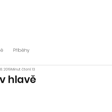
ně
Příběhy
 8. 2019
Minut čtení: 13
 v hlavě