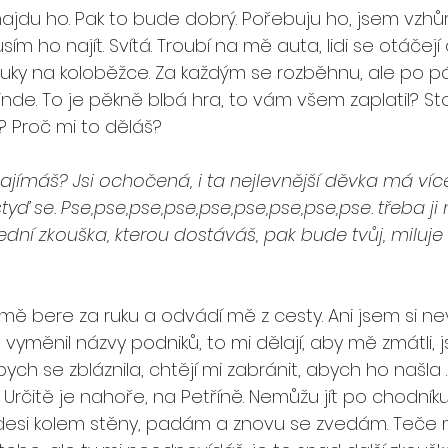
jdu ho. Pak to bude dobrý. Pořebuju ho, jsem vzhůru
usím ho najít. Svítá. Troubí na mě auta, lidi se otáčejí
uky na koloběžce. Za každým se rozběhnu, ale po pár
inde. To je pěkně blbá hra, to vám všem zaplatil? Stoj
? Proč mi to děláš?
o zajímáš? Jsi ochočená, i ta nejlevnější děvka má víc
styď se. Pse,pse,pse,pse,pse,pse,pse,pse,pse. třeba ji m
lední zkouška, kterou dostáváš, pak bude tvůj, miluje t
mě bere za ruku a odvádí mě z cesty. Ani jsem si nev
 vyměnil názvy podniků, to mi dělají, aby mě zmátli, j
bych se zbláznila, chtějí mi zabránit, abych ho našla .
. Určitě je nahoře, na Petříně. Nemůžu jít po chodník
 kdesi kolem stěny, padám a znovu se zvedám. Teče m