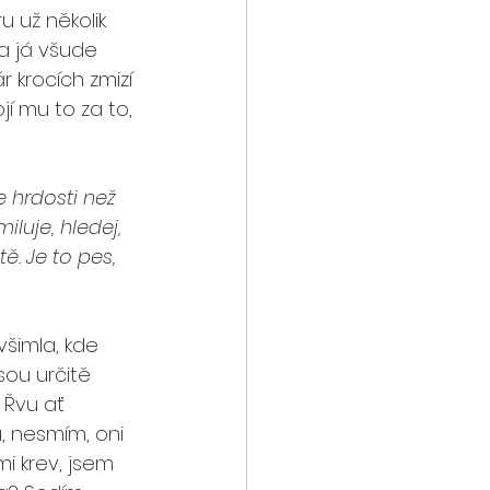
 už několik 
 a já všude 
 krocích zmizí 
í mu to za to, 
e hrdosti než 
iluje, hledej, 
ě. Je to pes, 
šimla, kde 
sou určitě 
 Řvu ať 
u, nesmím, oni 
i krev, jsem 