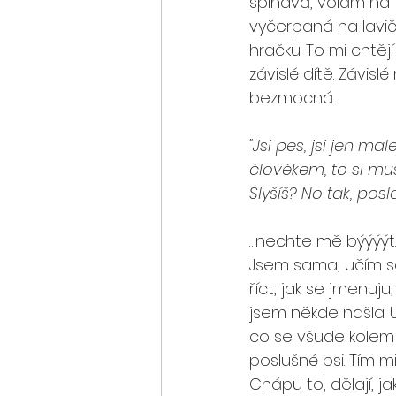
špinavá, volám na 
vyčerpaná na lavičc
hračku. To mi chtějí
závislé dítě. Závis
bezmocná.
"Jsi pes, jsi jen m
člověkem, to si musí
Slyšíš? No tak, poslo
…nechte mě býýýýt…
Jsem sama, učím se
říct, jak se jmenuju
jsem někde našla. Už
co se všude kolem 
poslušné psi. Tím mi
Chápu to, dělají, j