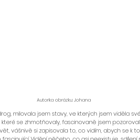
Autorka obrázku: Johana
rog, milovala jsem stavy, ve kterých jsem viděla své
, které se zhmotňovaly, fascinovaně jsem pozorovala
t, vášnivě si zapisovala to, co vidím, abych se k t
o fascinující. Vidění něčeho, co asi neexistuje, sdílen