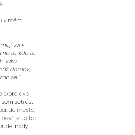
.  
ou v mém 
ějí. Jsi v 
 na to, kdo tě 
i. Jako 
emáš domov, 
zab se. "
o skoro dva 
 jsem setřást 
áci, do města, 
eví, je to tak 
bude, nikdy 