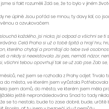
 jsme si fakt rozuměli. Zdá se, že to bylo v jiném životě
dy ne úplně. Jsou pořád se mnou, ty davy lidí, co js
zvěnou a ozvukovačem. 
oslouchá každého, jsi nicka, jsi odpad a všichni se ti sm
rávána. Celá Praha si už o tobě špitá a hrají hru, hru
n, kterého chytají a promítají do tebe své osobnost
eš a nikdy si neexistovala. Jsi pes, nemáš názor, n
i, všichni tebou opovrhují tak se už zab pse. Zab se, 
 měsíců, než jsem se rozhodla z Prahy odjet. Trvalo t
la do města, ve kterém jsem vyrůstala. Potřebovala
li. Jela jsem domů, do města, ve kterém jsem měla pr
ížděla ještě nepronásledována. Snad to tady nikdo n
 že se to nestalo, bude to zase dobré, bude, určitě 
. Prosím, ať tu jsem v bezpečí, já už nemůžu. 