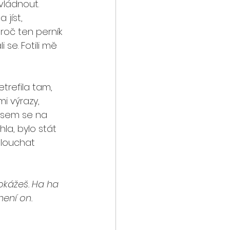
vládnout. 
jíst, 
roč ten perník 
 se. Fotili mě 
trefila tam, 
i výrazy, 
jsem se na 
hla, bylo stát 
slouchat 
edokážeš. Ha ha 
není on. 