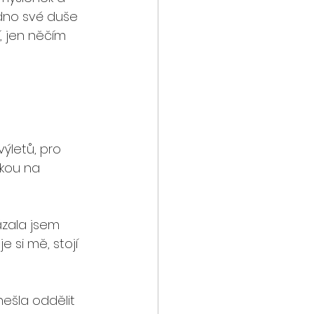
 dno své duše 
, jen něčím 
ýletů, pro 
kou na 
ázala jsem 
 si mě, stojí 
nešla oddělit 