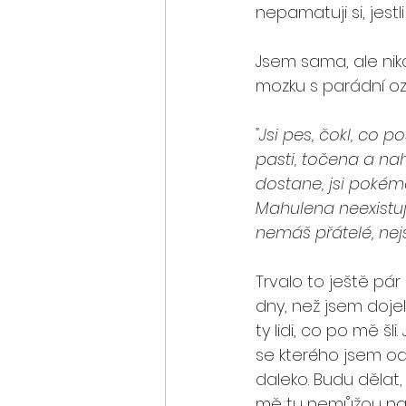
nepamatuji si, jestli
Jsem sama, ale nik
mozku s parádní o
"Jsi pes, čokl, co p
pasti, točena a nah
dostane, jsi pokémo
Mahulena neexistuj
nemáš přátelé, nejs
Trvalo to ještě pár
dny, než jsem doje
ty lidi, co po mě š
se kterého jsem odj
daleko. Budu dělat,
mě tu nemůžou najít