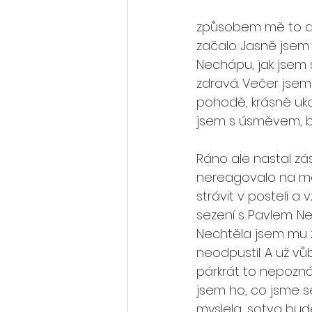
způsobem mě to ale 
začalo. Jasně jsem 
Nechápu, jak jsem 
zdravá. Večer jsem 
pohodě, krásně ukol
jsem s úsměvem, by
Ráno ale nastal zá
nereagovalo na mé 
strávit v posteli a v
sezení s Pavlem. N
Nechtěla jsem mu za
neodpustil. A už v
párkrát to nepozná.
jsem ho, co jsme se 
myslela, sotva bud