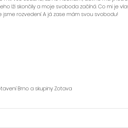
že jeho lži skončily a moje svoboda začíná. Co mi je v
že jsme rozvedení. A já zase mám svou svobodu!
tavení Brno a skupiny Zotava