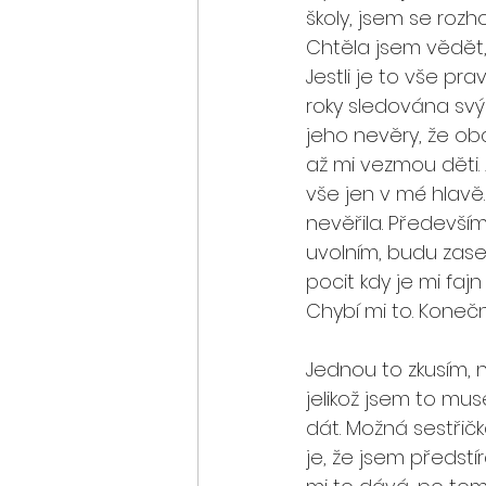
školy, jsem se rozh
Chtěla jsem vědět,
Jestli je to vše pra
roky sledována sv
jeho nevěry, že oba
až mi vezmou děti.
vše jen v mé hlav
nevěřila. Předevší
uvolním, budu zas
pocit kdy je mi fajn
Chybí mi to. Koneč
Jednou to zkusím, n
jelikož jsem to mu
dát. Možná sestřič
je, že jsem předstí