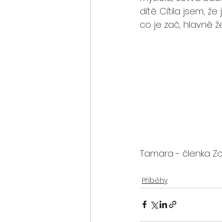
dítě. Cítila jsem, 
co je zač, hlavně 
Tamara - členka Zo
Příběhy