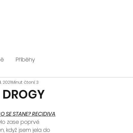
ně
Příběhy
4. 2021
Minut čtení: 3
Í DROGY
O SE STANE? RECIDIVA
ylo zase poprvé. 
n, když jsem jela do 