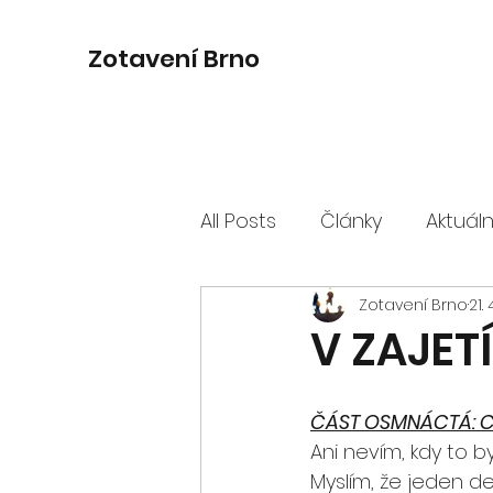
Zotavení Brno
All Posts
Články
Aktuál
Zotavení Brno
21. 
V ZAJET
ČÁST OSMNÁCTÁ: C
Ani nevím, kdy to b
Myslím, že jeden de