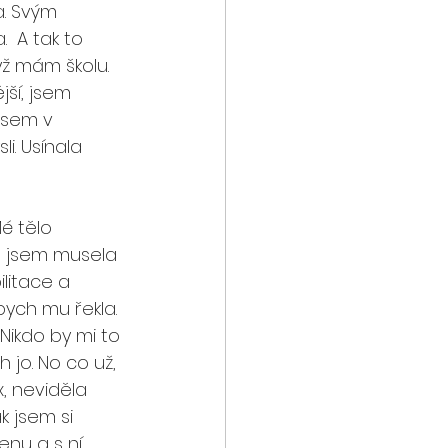
a. Svým 
  A tak to 
yž mám školu. 
ší, jsem 
jsem v 
i. Usínala 
é tělo 
n jsem musela 
ilitace a 
ych mu řekla.
Nikdo by mi to 
jo. No co už, 
, neviděla 
k jsem si 
nu a s ní 