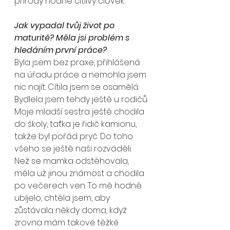
přírody hodně citlivý člověk. 
Jak vypadal tvůj život po 
maturitě? Měla jsi problém s 
hledáním první práce?
Byla jsem bez praxe, přihlášená 
na úřadu práce a nemohla jsem 
nic najít. Cítila jsem se osamělá. 
Bydlela jsem tehdy ještě u rodičů. 
Moje mladší sestra ještě chodila 
do školy, taťka je řidič kamionu, 
takže byl pořád pryč. Do toho 
všeho se ještě naši rozváděli. 
Než se mamka odstěhovala, 
měla už jinou známost a chodila 
po večerech ven. To mě hodně 
ubíjelo, chtěla jsem, aby 
zůstávala někdy doma, když 
zrovna mám takové těžké 