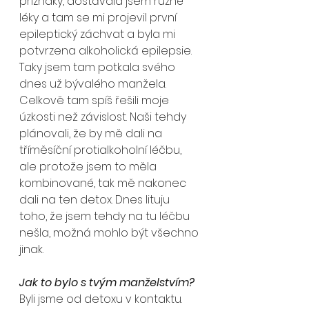
příznaky, dostávala jsem různé 
léky a tam se mi projevil první 
epileptický záchvat a byla mi 
potvrzena alkoholická epilepsie. 
Taky jsem tam potkala svého 
dnes už bývalého manžela. 
Celkově tam spíš řešili moje 
úzkosti než závislost. Naši tehdy 
plánovali, že by mě dali na 
tříměsíční protialkoholní léčbu, 
ale protože jsem to měla 
kombinované, tak mě nakonec 
dali na ten detox. Dnes lituju 
toho, že jsem tehdy na tu léčbu 
nešla, možná mohlo být všechno 
jinak. 
Jak to bylo s tvým manželstvím?
Byli jsme od detoxu v kontaktu. 