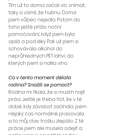
Tím už to doma začali víc vnímat, 
taky si všimli, že hubnu. Doma 
jsem vůbec nejedla. Potom do 
toho ještě přišlo noční 
pomočování, když jsem byla 
opilá a pod léky. Pak už jsem si 
schovávala alkohol do 
neprůhledných PET lahví, do 
kterých jsem si nalila víno.
Co v tento moment dělala 
rodina? Snažili se pomoct?
Rodina mi říkala, že si musím najít 
práci. Ještě je třeba říct, že v té 
době, kdy závislost začínala, jsem 
nějaký čas normálně pracovala 
a to můj stav trošku zlepšilo. Z té 
práce jsem ale musela odejít a 