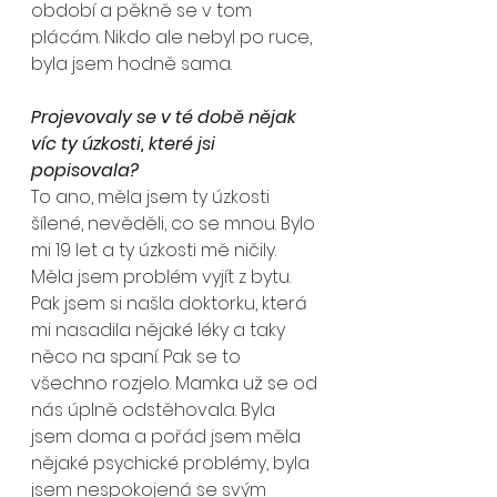
období a pěkně se v tom 
plácám. Nikdo ale nebyl po ruce, 
byla jsem hodně sama.
Projevovaly se v té době nějak 
víc ty úzkosti, které jsi 
popisovala?
To ano, měla jsem ty úzkosti 
šílené, nevěděli, co se mnou. Bylo 
mi 19 let a ty úzkosti mě ničily. 
Měla jsem problém vyjít z bytu. 
Pak jsem si našla doktorku, která 
mi nasadila nějaké léky a taky 
něco na spaní. Pak se to 
všechno rozjelo. Mamka už se od 
nás úplně odstěhovala. Byla 
jsem doma a pořád jsem měla 
nějaké psychické problémy, byla 
jsem nespokojená se svým 