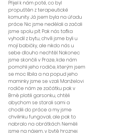
Přijel k nám poté, co byl 
propuštěn z terapeutické 
komunity. Já jsem byla na úřadu 
práce. Nic jsme nedělali a začali 
jsme spolu pít. Pak nás taťka 
vyhodil z bytu, chvíli jsme byli u 
mojí babičky, ale nikdo nás u 
sebe dlouho nechtěl. Nakonec 
jsme skončili v Praze, kde nám 
pomohli jeho rodiče, kterým jsem 
se moc líbila a na popud jeho 
maminky jsme se vzali. Manželovi 
rodiče nám ze začátku pak v 
Brně platili garsonku, chtěli 
abychom se starali sami a 
chodili do práce a my jsme 
chvilinku fungovali, ale pak to 
nabralo na obrátkách. Neměli 
jsme na nájem, v bytě hroznej 