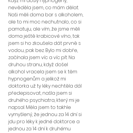
Když mi došly hypnogeny, 
nevěděla jsem, co mám dělat. 
Naši měli doma bar s alkoholem, 
ale to mi moc nechutnalo, co si 
pamatuju, ale vím, že jsme měli 
doma ještě krabicové víno, tak 
jsem si ho zkoušela dát prvně s 
vodou, pak bez. Bylo mi dobře, 
začínala jsem víc a víc pít. Na 
druhou stranu, když došel 
alkohol vracela jsem se k těm 
hypnogenům a jelikož mi 
doktorka už ty léky nechtěla dál 
předepisovat, našla jsem si 
druhého psychiatra, který mi je 
napsal. Měla jsem to takhle 
vymyšlený, že jednou za 14 dní si 
jdu pro léky k jedné doktorce a 
jednou za 14 dní k druhému 