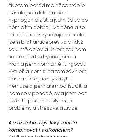
životem, pořád mě něco trápilo. 
Užívala jsem lék na spaní 
hypnogen a zjistila jsem, že se po 
něm cítím dobře, uvolněná a že 
mi tento stav vyhovuje. Přestala 
jsem brát antidepresiva a když 
se u mě objevila úzkost, tak jsem 
si dala čtvrtku hypnogenu a 
mohla jsem normálně fungovat. 
Vytvořila jsem si na tom závislost, 
navíc mě to jakoby zasytilo, 
nemusela jsem ani moc jíst. Cítila 
jsem se v pohodě, byla jsem bez 
úzkostí, líp se mi řešily i další 
problémy a stresové situace.
A v té době už jsi léky začala 
kombinovat i s alkoholem?