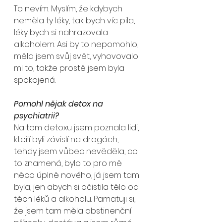
To nevím. Myslím, že kdybych 
neměla ty léky, tak bych víc pila, 
léky bych si nahrazovala 
alkoholem. Asi by to nepomohlo, 
měla jsem svůj svět, vyhovovalo 
mi to, takže prostě jsem byla 
spokojená.
Pomohl nějak detox na 
psychiatrii?
Na tom detoxu jsem poznala lidi, 
kteří byli závislí na drogách, 
tehdy jsem vůbec nevěděla, co 
to znamená, bylo to pro mě 
něco úplně nového, já jsem tam 
byla, jen abych si očistila tělo od 
těch léků a alkoholu. Pamatuji si, 
že jsem tam měla abstinenční 