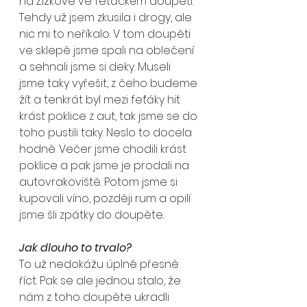
na Žižkově ve feťáckém doupěti. 
Tehdy už jsem zkusila i drogy, ale 
nic mi to neříkalo. V tom doupěti 
ve sklepě jsme spali na oblečení 
a sehnali jsme si deky. Museli 
jsme taky vyřešit, z čeho budeme 
žít a tenkrát byl mezi feťáky hit 
krást poklice z aut, tak jsme se do 
toho pustili taky. Neslo to docela 
hodně. Večer jsme chodili krást 
poklice a pak jsme je prodali na 
autovrakoviště. Potom jsme si 
kupovali víno, později rum a opilí 
jsme šli zpátky do doupěte.
Jak dlouho to trvalo?
To už nedokážu úplně přesně 
říct. Pak se ale jednou stalo, že 
nám z toho doupěte ukradli 