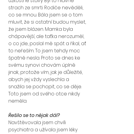
úzkostné stavy. Byl to hlavně 
strach ze smrti. Rodiče nevěděli, 
co se mnou. Bála jsem se o tom 
mluvit, že si ostatní budou myslet, 
že jsem blázen. Mamka byla 
chápavější, ale taťka nerozuměl, 
o co jde, poslal mě spát a říkal, ať 
to neřeším. To jsem tehdy moc 
špatně nesla. Proto se dnes ke 
svému synovi chovám úplně 
jinak, protože vím, jak je důležité, 
abych jej vždy vyslechla a 
snažila se pochopit, co se děje. 
Toto jsem od svého otce nikdy 
neměla.
Řešilo se to nějak dál?
Navštěvovala jsem chvíli 
psychiatra a užívala jsem léky 