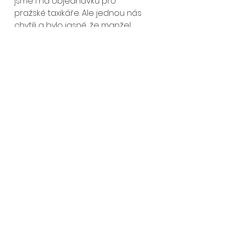
jsme i na objednávku pro 
pražské taxikáře. Ale jednou nás 
chytili a bylo jasné, že manžel 
zůstane ve vazbě delší dobu. 
Nevěděla jsem, co mám sama v 
Praze dělat. V zoufalství jsem šla 
na nádraží a poprosila řidiče 
autobusu, aby mě vzal do Brna, 
že mu peníze donesu. Opravdu 
jsem chtěla jít za rodiči a za 
cestu mu zaplatit. Řidič, můj 
zachránce, mě skutečně vzal do 
Brna a peníze nakonec nechtěl. 
Řekl, že až se někdy potkáme, tak 
spolu půjdeme na skleničku... Už 
jsem jej nikdy neviděla, ale 
vděčím mu za svůj život. 
Opravdu mě zachránil a ráda 
bych mu poděkovala.