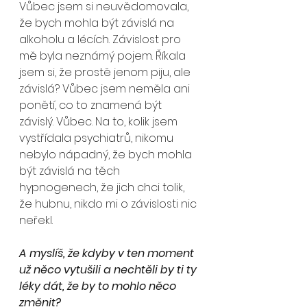
Vůbec jsem si neuvědomovala, 
že bych mohla být závislá na 
alkoholu a lécích. Závislost pro 
mě byla neznámý pojem. Říkala 
jsem si, že prostě jenom piju, ale 
závislá? Vůbec jsem neměla ani 
ponětí, co to znamená být 
závislý. Vůbec. Na to, kolik jsem 
vystřídala psychiatrů, nikomu 
nebylo nápadný, že bych mohla 
být závislá na těch 
hypnogenech, že jich chci tolik, 
že hubnu, nikdo mi o závislosti nic 
neřekl.
A myslíš, že kdyby v ten moment 
už něco vytušili a nechtěli by ti ty 
léky dát, že by to mohlo něco 
změnit?