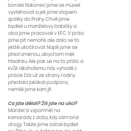
bordel. Nakonec jsme se museli 
vystěhovat a jeli jsme stopem 
zpátky do Prahy. Chvíli jsme 
bydleli u manželovy babičky a 
oba jsme pracovali v KFC. V práci 
jsme pít nemohli, ale dalo se to 
ještě ukočírovat. Napili jsme se 
před směnou, abychom měli 
hladinku. Ale pak se na to přišlo a 
kvůli alkoholismu nás vyhodili z 
práce. Dál už ze strany rodiny 
přestala jakákoli podpora, 
neměli jsme kam jít.
Co jste dělali? Žili jste na ulici?
Manžel si vzpomněl na 
kamarády z doby, kdy sám bral 
drogy. Takže jsme začali bydlet 