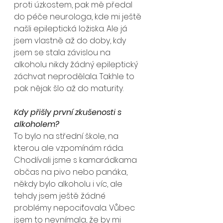
proti úzkostem, pak mě předal 
do péče neurologa, kde mi ještě 
našli epileptická ložiska. Ale já 
jsem vlastně až do doby, kdy 
jsem se stala závislou na 
alkoholu nikdy žádný epileptický 
záchvat neprodělala. Takhle to 
pak nějak šlo až do maturity.
Kdy přišly první zkušenosti s 
alkoholem?
To bylo na střední škole, na 
kterou ale vzpomínám ráda. 
Chodívali jsme s kamarádkama 
občas na pivo nebo panáka, 
někdy bylo alkoholu i víc, ale 
tehdy jsem ještě žádné 
problémy nepociťovala. Vůbec 
jsem to nevnímala, že by mi 