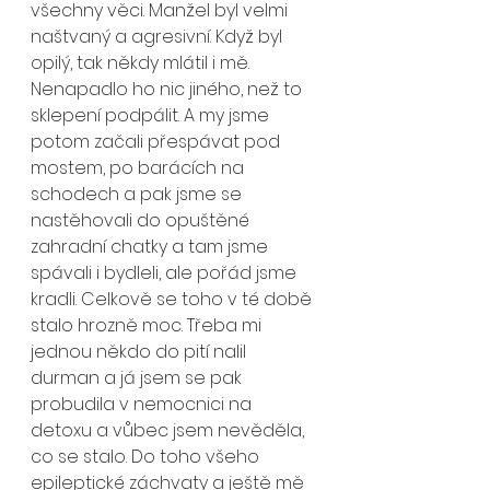
všechny věci. Manžel byl velmi 
naštvaný a agresivní. Když byl 
opilý, tak někdy mlátil i mě. 
Nenapadlo ho nic jiného, než to 
sklepení podpálit. A my jsme 
potom začali přespávat pod 
mostem, po barácích na 
schodech a pak jsme se 
nastěhovali do opuštěné 
zahradní chatky a tam jsme 
spávali i bydleli, ale pořád jsme 
kradli. Celkově se toho v té době 
stalo hrozně moc. Třeba mi 
jednou někdo do pití nalil 
durman a já jsem se pak 
probudila v nemocnici na 
detoxu a vůbec jsem nevěděla, 
co se stalo. Do toho všeho 
epileptické záchvaty a ještě mě 