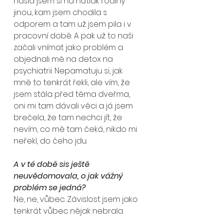
našla jsem si na nátlak rodiny 
jinou, kam jsem chodila s 
odporem a tam už jsem pila i v 
pracovní době. A pak už to naši 
začali vnímat jako problém a 
objednali mě na detox na 
psychiatrii. Nepamatuju si, jak 
mně to tenkrát řekli, ale vím, že 
jsem stála před těma dveřma, 
oni mi tam dávali věci a já jsem 
brečela, že tam nechci jít, že 
nevím, co mě tam čeká, nikdo mi 
neřekl, do čeho jdu.
A v té době sis ještě 
neuvědomovala, o jak vážný 
problém se jedná?
Ne, ne, vůbec. Závislost jsem jako 
tenkrát vůbec nějak nebrala. 