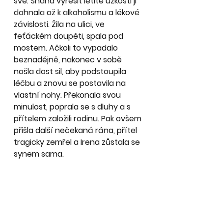
své. Snaha vyřešit letité úzkosti ji 
dohnala až k alkoholismu a lékové 
závislosti. Žila na ulici, ve 
feťáckém doupěti, spala pod 
mostem. Ačkoli to vypadalo 
beznadějně, nakonec v sobě 
našla dost sil, aby podstoupila 
léčbu a znovu se postavila na 
vlastní nohy. Překonala svou 
minulost, poprala se s dluhy a s 
přítelem založili rodinu. Pak ovšem 
přišla další nečekaná rána, přítel 
tragicky zemřel a Irena zůstala se 
synem sama.