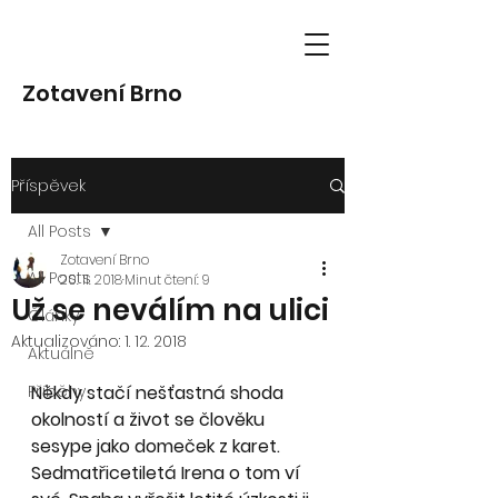
Zotavení Brno
Příspěvek
All Posts
Zotavení Brno
All Posts
20. 11. 2018
Minut čtení: 9
Už se neválím na ulici
Články
Aktualizováno:
1. 12. 2018
Aktuálně
Příběhy
Někdy stačí nešťastná shoda 
okolností a život se člověku 
sesype jako domeček z karet. 
Sedmatřicetiletá Irena o tom ví 