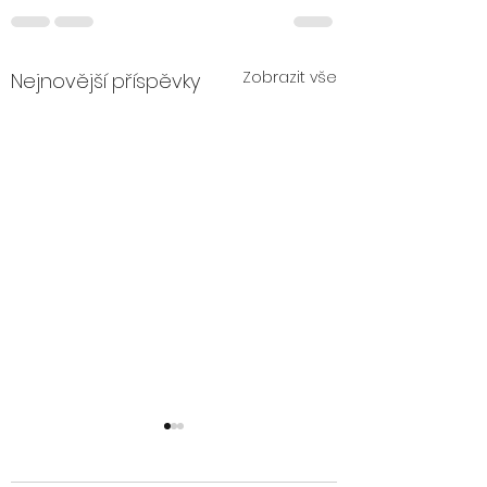
Zobrazit vše
Nejnovější příspěvky
Výjezdní tým
Zotavení Brno 