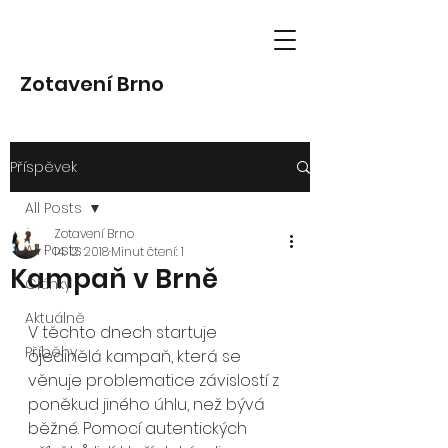
Zotavení Brno
Příspěvek
All Posts
Zotavení Brno
All Posts
14. 12. 2018
Minut čtení: 1
Kampaň v Brně
Články
Aktuálně
V těchto dnech startuje 
Příběhy
ojedinělá kampaň, která se 
věnuje problematice závislostí z 
poněkud jiného úhlu, než bývá 
běžné. Pomocí autentických 