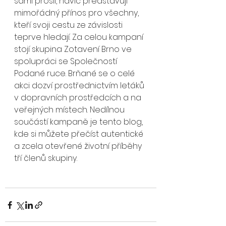
sami prošli, navíc představují 
mimořádný přínos pro všechny, 
kteří svoji cestu ze závislosti 
teprve hledají. Za celou kampaní 
stojí skupina Zotavení Brno ve 
spolupráci se Společností 
Podané ruce. Brňané se o celé 
akci dozví prostřednictvím letáků 
v dopravních prostředcích a na 
veřejných místech. Nedílnou 
součástí kampaně je tento blog, 
kde si můžete přečíst autentické 
a zcela otevřené životní příběhy 
tří členů skupiny.