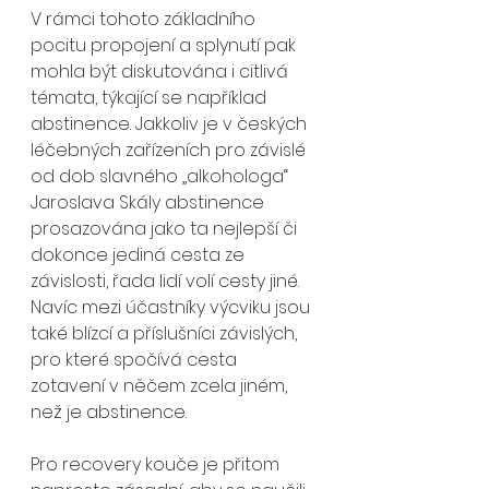
V rámci tohoto základního 
pocitu propojení a splynutí pak 
mohla být diskutována i citlivá 
témata, týkající se například 
abstinence. Jakkoliv je v českých 
léčebných zařízeních pro závislé 
od dob slavného „alkohologa“ 
Jaroslava Skály abstinence 
prosazována jako ta nejlepší či 
dokonce jediná cesta ze 
závislosti, řada lidí volí cesty jiné. 
Navíc mezi účastníky výcviku jsou 
také blízcí a příslušníci závislých, 
pro které spočívá cesta 
zotavení v něčem zcela jiném, 
než je abstinence. 
Pro recovery kouče je přitom 