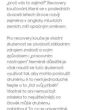
„proč vás to zajímá?“. Recovery 
koučování, které se v posledních 
dvaceti letech široce rozvíjí 
zejména v anglicky mluvících 
zemích, míří opačným směrem.
Pro recovery kouče je vlastní 
zkušenost se závislostí základním 
zdrojem znalostí a svým 
způsobem i „pracovním 
nástrojem“. Neméně důležité je 
však naučit se tuto zkušenost 
využívat tak, aby mohla posloužit 
druhému. A to není jednoduché. 
Nejde o to „říct svůj příběh“. 
Vlastně to ani nemusí být 
zdaleka to nejužitečnější, co 
člověk může druhému 
nabídnout. To, co je univerzálně 