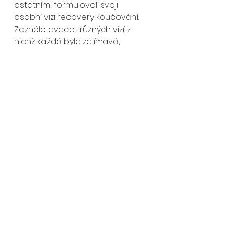
ostatními formulovali svoji 
osobní vizi recovery koučování. 
Zaznělo dvacet různých vizí, z 
nichž každá byla zajímavá, 
jedinečná, promyšlená a nesla 
příslib toho, že recovery 
koučování vyplní dosavadní 
mezery v péči o uživatele drog a 
závislé a bude vítaným 
doplňkem služeb poskytovaných 
profesionály. 
Někteří účastníci chtějí svoje úsilí 
namířit na dospívající a mladé 
lidi, jiní chtějí pomáhat v 
přechodu lidem z léčebných 
zařízení a vězení do „běžného 
života“, nechybí ani zaměření na 
rodinné příslušníky, blízké, celé 