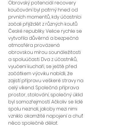
Obrovský potenciál recovery 
koučování byl patrný hned od 
prvních momentů, kdy účastníci 
začali přijíždět z různých koutů 
České republiky. Velice rychle se 
vytvořila důvěrná a bezpečná 
atmosféra provázená 
obrovskou mírou sounáležitosti 
a spoluúčasti. Dva z účastníků, 
vyučení kuchaři, se ještě před 
začátkem výcviku nabídli, že 
zajistí přípravu veškeré stravy na 
celý víkend. Společná příprava 
prostor, stolování, společný úklid 
byl samozřejmostí. Ačkoliv se lidé 
spolu neznali, jakoby mezi nimi 
vzniklo okamžité napojení a chuť 
něco společně dělat. 