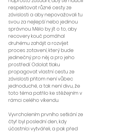
naprosto zásadní, aby se naučili 
respektovat různé cesty ze 
závislosti a aby nepovažovali tu 
svou za nejlepší nebo jedinou 
správnou. Mělo by jít o to, aby 
recovery kouč pomáhal 
druhému zahájit a rozvíjet 
proces zotavení, který bude 
jedinečný pro něj a pro jeho 
prostředí. Odolat tlaku 
propagovat vlastní cestu ze 
závislosti přitom není vůbec 
jednoduché, a tak není divu, že 
toto téma patřilo ke stěžejním v 
rámci celého víkendu.
Vyvrcholením prvního setkání ze 
čtyř byl poslední den, kdy 
účastníci vytvářeli, a pak před 