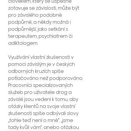
člověkem, který se úspěšně 
zotavuje se závislosti, může být 
pro závislého podobně 
podpůrné, a někdy možná i 
podpůrnější, jako setkání s 
terapeutem, psychiatrem či 
adiktologem. 
Využívání vlastní zkušenosti v 
pomoci závislým je v českých 
odborných kruzích spíše 
potlačováno než podporováno. 
Pracovníci specializovaných 
služeb pro uživatele drog a 
závislé jsou vedeni k tomu, aby 
otázky klientů na svoje vlastní 
zkušenosti spíše odbývali slovy 
„tohle teď není o mně“, „jsme 
tady kvůli vám“, anebo otázkou 