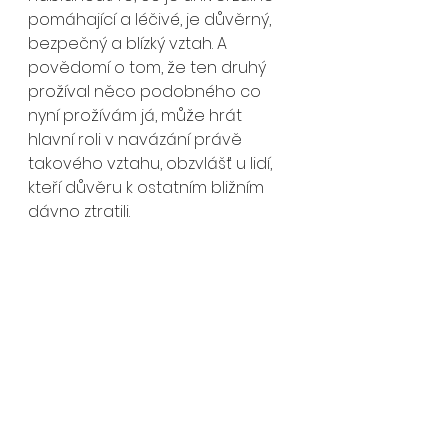
pomáhající a léčivé, je důvěrný, 
bezpečný a blízký vztah. A 
povědomí o tom, že ten druhý 
prožíval něco podobného co 
nyní prožívám já, může hrát 
hlavní roli v navázání právě 
takového vztahu, obzvlášť u lidí, 
kteří důvěru k ostatním bližním 
dávno ztratili. 