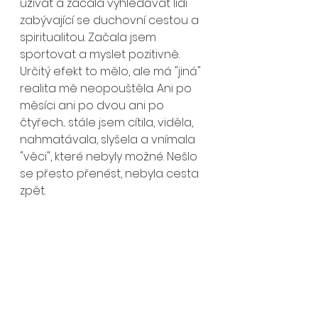
užívat a začala vyhledávat lidi 
zabývající se duchovní cestou a 
spiritualitou. Začala jsem 
sportovat a myslet pozitivně. 
Určitý efekt to mělo, ale má "jiná" 
realita mě neopouštěla. Ani po 
měsíci ani po dvou ani po 
čtyřech... stále jsem cítila, viděla, 
nahmatávala, slyšela a vnímala 
"věci", které nebyly možné. Nešlo 
se přesto přenést, nebyla cesta 
zpět.