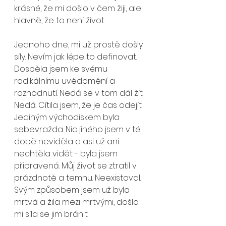
krásné, že mi došlo v čem žiji, ale 
hlavně, že to není život. 
Jednoho dne, mi už prostě došly 
síly. Nevím jak lépe to definovat. 
Dospěla jsem ke svému 
radikálnímu uvědomění a 
rozhodnutí. Nedá se v tom dál žít. 
Nedá. Cítila jsem, že je čas odejít. 
Jediným východiskem byla 
sebevražda. Nic jiného jsem v té 
době neviděla a asi už ani 
nechtěla vidět - byla jsem 
připravená. Můj život se ztratil v 
prázdnotě a temnu. Neexistoval. 
Svým způsobem jsem už byla 
mrtvá a žila mezi mrtvými, došla 
mi síla se jim bránit. 