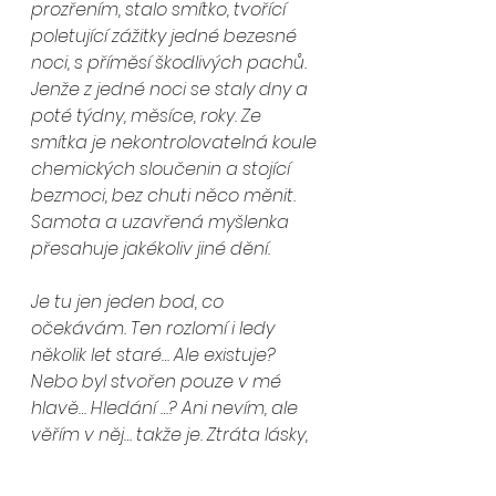
prozřením, stalo smítko, tvořící 
poletující zážitky jedné bezesné 
noci, s příměsí škodlivých pachů. 
Jenže z jedné noci se staly dny a 
poté týdny, měsíce, roky. Ze 
smítka je nekontrolovatelná koule 
chemických sloučenin a stojící 
bezmoci, bez chuti něco měnit. 
Samota a uzavřená myšlenka 
přesahuje jakékoliv jiné dění. 
Je tu jen jeden bod, co 
očekávám. Ten rozlomí i ledy 
několik let staré… Ale existuje? 
Nebo byl stvořen pouze v mé 
hlavě… Hledání …? Ani nevím, ale 
věřím v něj… takže je. Ztráta lásky, 
manžela, otce, přátel a dětské 
naivity v mých očích mě přivedla 