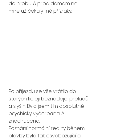
do hrobu. A před domem na 
mne už čekaly mé přízraky.
Po příjezdu se vše vrátilo do 
starých kolejí beznaděje, přeludů 
a slyšin. Byla jsem tím absolutně 
psychicky vyčerpána. A 
znechucena.
Poznání normální reality během 
plavby bylo tak osvobozující a 