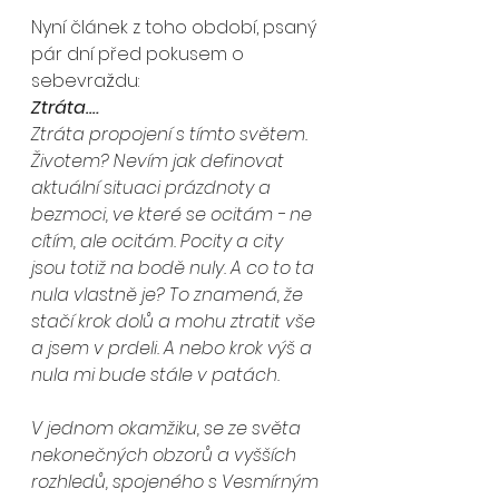
Nyní článek z toho období, psaný 
pár dní před pokusem o 
sebevraždu:
Ztráta….
Ztráta propojení s tímto světem. 
Životem? Nevím jak definovat 
aktuální situaci prázdnoty a 
bezmoci, ve které se ocitám - ne 
cítím, ale ocitám. Pocity a city 
jsou totiž na bodě nuly. A co to ta 
nula vlastně je? To znamená, že 
stačí krok dolů a mohu ztratit vše 
a jsem v prdeli. A nebo krok výš a 
nula mi bude stále v patách.
V jednom okamžiku, se ze světa 
nekonečných obzorů a vyšších 
rozhledů, spojeného s Vesmírným 