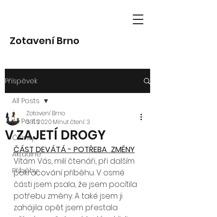
Zotavení Brno
Příspěvek
All Posts
Zotavení Brno
All Posts
5. 11. 2020
Minut čtení: 3
V ZAJETÍ DROGY
Články
ČÁST DEVÁTÁ - POTŘEBA  ZMĚNY
Aktuálně
Vítám Vás, milí čtenáři, při dalším 
Příběhy
pokračování příběhu. V osmé 
části jsem psala, že jsem pocítila 
potřebu změny. A také jsem ji 
zahájila: opět jsem přestala 