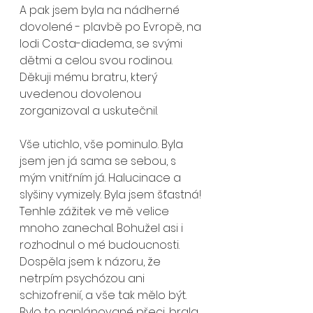
A pak jsem byla na nádherné 
dovolené - plavbě po Evropě, na 
lodi Costa-diadema, se svými 
dětmi a celou svou rodinou. 
Děkuji mému bratru, který 
uvedenou dovolenou 
zorganizoval a uskutečnil. 
Vše utichlo, vše pominulo. Byla 
jsem jen já sama se sebou, s 
mým vnitřním já. Halucinace a 
slyšiny vymizely. Byla jsem šťastná! 
Tenhle zážitek ve mě velice 
mnoho zanechal. Bohužel asi i 
rozhodnul o mé budoucnosti. 
Dospěla jsem k názoru, že 
netrpím psychózou ani 
schizofrenií, a vše tak mělo být. 
Bylo to naplánované přeci, brala 