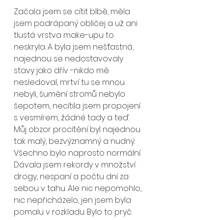
Začala jsem se cítit blbě, měla 
jsem podrápaný obličej a už ani 
tlustá vrstva make-upu to 
neskryla. A byla jsem nešťastná, 
najednou se nedostavovaly 
stavy jako dřív -nikdo mě 
nesledoval, mrtví tu se mnou 
nebyli, šumění stromů nebylo 
šepotem, necítila jsem propojení 
s vesmírem, žádné tady a teď. 
Můj obzor procítění byl najednou 
tak malý, bezvýznamný a nudný. 
Všechno bylo naprosto normální. 
Dávala jsem rekordy v množství 
drogy, nespaní a počtu dní za 
sebou v tahu. Ale nic nepomohlo, 
nic nepřicházelo, jen jsem byla 
pomalu v rozkladu. Bylo to pryč. 