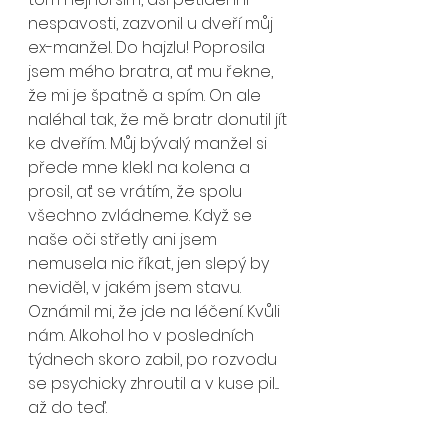
nespavosti, zazvonil u dveří můj 
ex-manžel. Do hajzlu! Poprosila 
jsem mého bratra, ať mu řekne, 
že mi je špatně a spím. On ale 
naléhal tak, že mě bratr donutil jít 
ke dveřím. Můj bývalý manžel si 
přede mne klekl na kolena a 
prosil, ať se vrátím, že spolu 
všechno zvládneme. Když se 
naše oči střetly ani jsem 
nemusela nic říkat, jen slepý by 
neviděl, v jakém jsem stavu. 
Oznámil mi, že jde na léčení. Kvůli 
nám. Alkohol ho v posledních 
týdnech skoro zabil, po rozvodu 
se psychicky zhroutil a v kuse pil.... 
až do teď. 