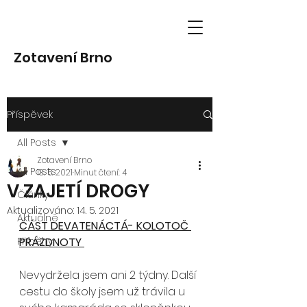
Zotavení Brno
Příspěvek
All Posts
Zotavení Brno
All Posts
13. 5. 2021
Minut čtení: 4
V ZAJETÍ DROGY
Články
Aktualizováno:
14. 5. 2021
Aktuálně
ČÁST DEVATENÁCTÁ- KOLOTOČ 
Příběhy
PRÁZDNOTY 
Nevydržela jsem ani 2 týdny. Další 
cestu do školy jsem už trávila u 