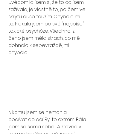
Uvědomila jsem si, že to co jsem 
zažívala, je vlastně to, po čem ve 
skrytu duše toužím. Chybělo mi 
to. Plakala jsem po své "nejspíše" 
toxické psychóze. Všechno, z 
čeho jsem měla strach, co mě 
dohnalo k sebevraždě, mi 
chybělo.
Nikomu jsem se nemohla 
podívat do očí. Byl to extrém. Bála 
jsem se sama sebe.  A zrovna v 
tom nejhorším, asi pětidenní 