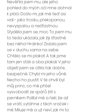
Nevěřila jsem mu, ale jeho 
pohled do mých očí mne dohnal 
k pláči. Došlo mi, jak mě teď asi 
vidí - jako trosku, překopanou, 
nevyspalou a nešťastnou. 
Styděla jsem se, moc. To jsem mu 
to teda ukázala, jak žiji šťastně 
bez něho! Hrdinko! Zlobila jsem 
se v duchu sama na sebe. 
Chtělo se mi plakat. A tak jsme 
tam jen stáli a oba plakali. V jeho 
objetí jsem se cítila tak dobře, 
bezpečně. Chybí mi jeho vůně. 
Nechci ho pustit. V té chvíli byl 
můj princ, co mě přišel 
vysvobodit ze spárů žití s 
perníkem. Políbil mě a řekl, že až 
se vrátí, vytáhne z těch sraček i 
mě. Miluje mě a už neví, jak mi to 