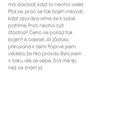
má dokázat, když to nechci vidět. 
Ptal se, proč se tak bojím milovat, 
když oba dva víme, že k sobě 
patříme. Proč nechci být 
šťastná? Čeho se pořád tak 
bojím? A odešel. Já zůstala 
přikovaná k zemi. Poprvé jsem 
věděla, že říká pravdu. Byla jsem 
v šoku, ale ze sebe. Zná mě líp, 
než se znám já.