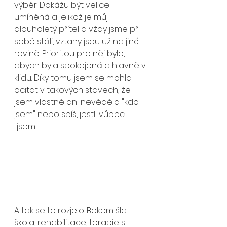
výběr. Dokážu být velice 
umíněná a jelikož je můj 
dlouholetý přítel a vždy jsme při 
sobě stáli, vztahy jsou už na jiné 
rovině. Prioritou pro něj bylo, 
abych byla spokojená a hlavně v 
klidu. Díky tomu jsem se mohla 
ocitat v takových stavech, že 
jsem vlastně ani nevěděla "kdo 
jsem" nebo spíš, jestli vůbec 
"jsem".....
A tak se to rozjelo. Bokem šla 
škola, rehabilitace, terapie s 