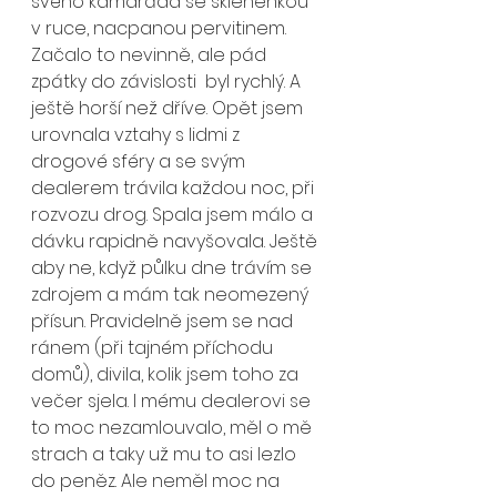
svého kamaráda se skleněnkou 
v ruce, nacpanou pervitinem. 
Začalo to nevinně, ale pád 
zpátky do závislosti  byl rychlý. A 
ještě horší než dříve. Opět jsem 
urovnala vztahy s lidmi z 
drogové sféry a se svým 
dealerem
trávila každou noc, při 
rozvozu drog. Spala jsem málo a 
dávku rapidně navyšovala. Ještě 
aby ne, když půlku dne trávím se 
zdrojem a mám tak neomezený 
přísun. Pravidelně jsem se nad 
ránem (při tajném příchodu 
domů), divila, kolik jsem toho za 
večer sjela. I mému dealerovi se 
to moc nezamlouvalo, měl o mě 
strach a taky už mu to asi lezlo 
do peněz. Ale neměl moc na 