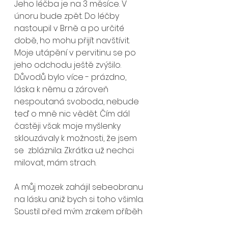
Jeho léčba je na 3 měsíce. V 
únoru bude zpět. Do léčby 
nastoupil v Brně a po určité 
době, ho mohu přijít navštívit. 
Moje utápění v pervitinu se po 
jeho odchodu ještě zvýšilo. 
Důvodů bylo více - prázdno, 
láska k němu a zároveň 
nespoutaná svoboda, nebude 
teď o mně nic vědět. Čím dál 
častěji však moje myšlenky 
sklouzávaly k možnosti, že jsem 
se  zbláznila. Zkrátka už nechci 
milovat, mám strach. 
A můj mozek zahájil sebeobranu 
na lásku aniž bych si toho všimla. 
Spustil před mým zrakem příběh 
se zvukovým doprovodem a 