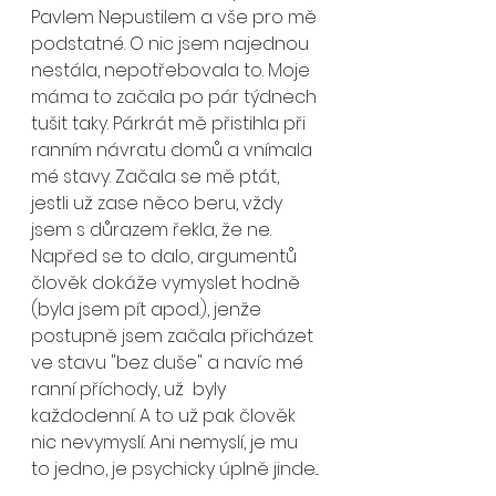
Pavlem Nepustilem a vše pro mě 
podstatné. O nic jsem najednou 
nestála, nepotřebovala to. Moje 
máma to začala po pár týdnech 
tušit taky. Párkrát mě přistihla při 
ranním návratu domů a vnímala 
mé stavy. Začala se mě ptát, 
jestli už zase něco beru, vždy 
jsem s důrazem řekla, že ne. 
Napřed se to dalo, argumentů 
člověk dokáže vymyslet hodně 
(byla jsem pít apod.), jenže 
postupně jsem začala přicházet 
ve stavu "bez duše" a navíc mé 
ranní příchody, už  byly 
každodenní. A to už pak člověk 
nic nevymyslí. Ani nemyslí, je mu 
to jedno, je psychicky úplně jinde... 