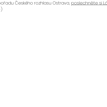
v pořadu Českého rozhlasu Ostrava, 
poslechněte si Lá
-)