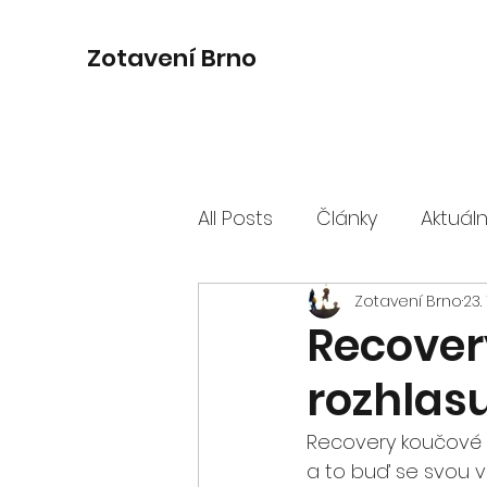
Zotavení Brno
All Posts
Články
Aktuál
Zotavení Brno
23. 
Recover
rozhlas
Recovery koučové js
a to buď se svou vla