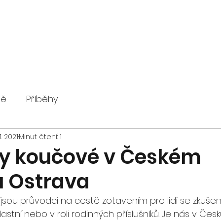
ně
Příběhy
1. 2021
Minut čtení: 1
y koučové v Českém
u Ostrava
ou průvodci na cestě zotavením pro lidi se zkušenost
stní nebo v roli rodinných příslušníků. Je nás v Česku