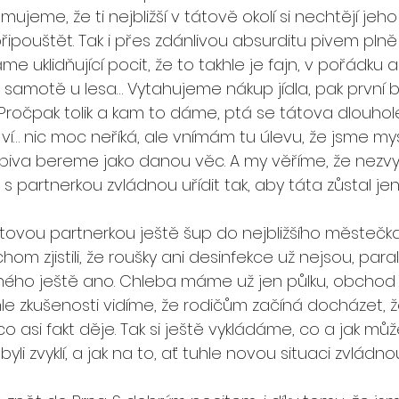
jeme, že ti nejbližší v tátově okolí si nechtějí jeho
 připouštět. Tak i přes zdánlivou absurditu pivem pl
me uklidňující pocit, že to takhle je fajn, v pořádku 
 samotě u lesa… Vytahujeme nákup jídla, pak první b
. Pročpak tolik a kam to dáme, ptá se tátova dlouhol
ví… nic moc neříká, ale vnímám tu úlevu, že jsme mysle
piva bereme jako danou věc. A my věříme, že nezvyk
s partnerkou zvládnou uřídit tak, aby táta zůstal je
 
átovou partnerkou ještě šup do nejbližšího městečka
om zjistili, že roušky ani desinfekce už nejsou, paral
ného ještě ano. Chleba máme už jen půlku, obchod 
hle zkušenosti vidíme, že rodičům začíná docházet, 
 asi fakt děje. Tak si ještě vykládáme, co a jak může 
byli zvyklí, a jak na to, ať tuhle novou situaci zvládno