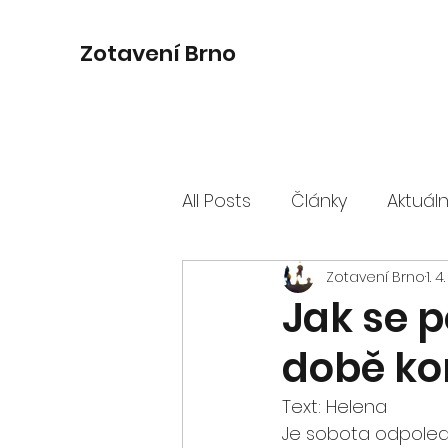
Zotavení Brno
All Posts
Články
Aktuál
Zotavení Brno
1. 
Jak se p
době ko
Text: Helena
Je sobota odpoledn