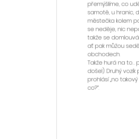
přemýšlíme, co uděl
samotě, u hranic, d
městečka kolem patn
se neděje, nic nepot
takže se domlouvám
ať pak můžou sedě
obchodech.
Takže hurá na to… p
došel). Druhý vozík
prohlásí „no takový
co?“. 