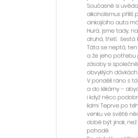
Současně si uvědomu
alkoholismus příliš
cinkajícího auta má
Hurá, jsme tady, na
druhá, třetí… šestá
Táta se neptá, ten 
a že jeho potřebu 
zásoby si společně 
obvyklých dávkách.
V pondělí ráno s t
a do lékárny – abych
i když něco podob
lidmi. Teprve po té
venku ve světě něco
době být jinak, než 
pohodě. 