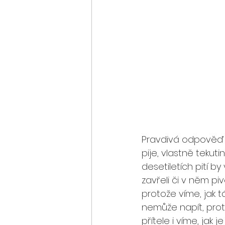
Pravdivá odpověď b
pije, vlastně tekuti
desetiletích pití 
zavřeli či v něm pi
protože víme, jak t
nemůže napít, prot
přítele i víme, jak