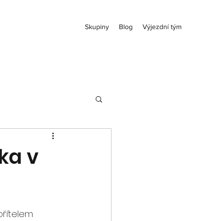
Skupiny
Blog
Výjezdní tým
ka v
řítelem 