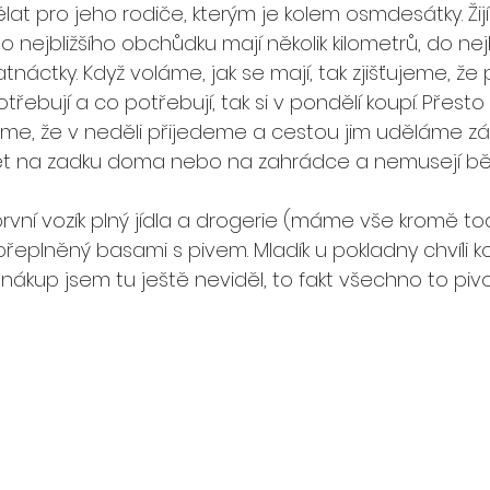
at pro jeho rodiče, kterým je kolem osmdesátky. Žij
o nejbližšího obchůdku mají několik kilometrů, do nejb
áctky. Když voláme, jak se mají, tak zjišťujeme, že 
řebují a co potřebují, tak si v pondělí koupí. Přesto 
e, že v neděli přijedeme a cestou jim uděláme zá
t na zadku doma nebo na zahrádce a nemusejí bě
rvní vozík plný jídla a drogerie (máme vše kromě toa
 přeplněný basami s pivem. Mladík u pokladny chvíli k
 nákup jsem tu ještě neviděl, to fakt všechno to piv