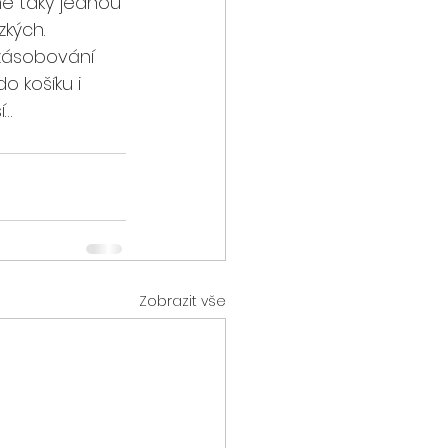
me taky jednou 
zkých.
zásobování 
o košíku i 
… 
Zobrazit vše