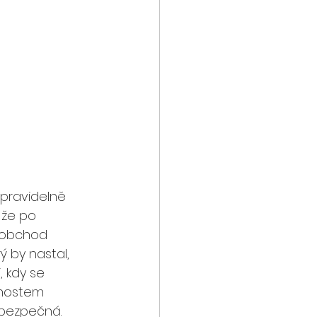
 pravidelně 
 že po 
 obchod 
ý by nastal, 
 kdy se 
enostem 
ebezpečná. 