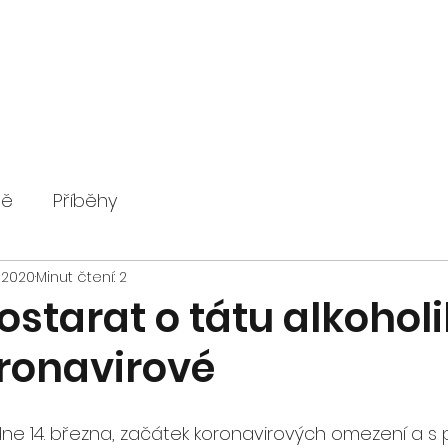
ně
Příběhy
4. 2020
Minut čtení: 2
ostarat o tátu alkoholi
ronavirové
e 14. března, začátek koronavirových omezení a s p