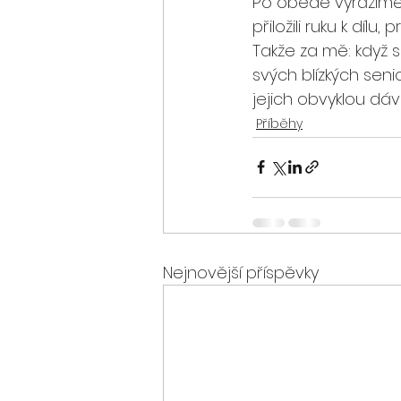
Po obědě vyrážíme 
přiložili ruku k díl
Takže za mě: když 
svých blízkých seni
jejich obvyklou dáv
Příběhy
Nejnovější příspěvky