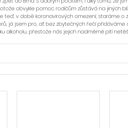
zpět do Brna. S dobrým pocitem, i díky tomu, že js
u, protože obvykle pomoc rodičům zůstává na jiných blí
se teď, v době koronavirových omezení, staráme o 
orů, já jsem pro, ať bez zbytečných řečí přidáváme d
ku alkoholu, přestože nás jejich nadměrné pití netěší