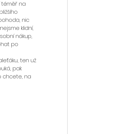
í téměř na 
ližšího 
pohoda, nic 
nejsme klidní, 
sobní nákup, 
hat po 
leťáku, ten už 
ouká, pak 
o chcete, na 