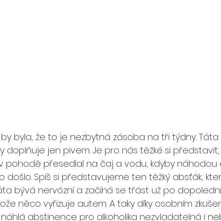
y byla, že to je nezbytná zásoba na tři týdny. Táta
ny doplňuje jen pivem. Je pro nás těžké si představit,
by v pohodě přesedlal na čaj a vodu, kdyby náhodou
vo došlo. Spíš si představujeme ten těžký absťák, kter
áta bývá nervózní a začíná se třást už po dopoledni,
ože něco vyřizuje autem. A taky díky osobním zkuš
 je náhlá abstinence pro alkoholika nezvladatelná i n