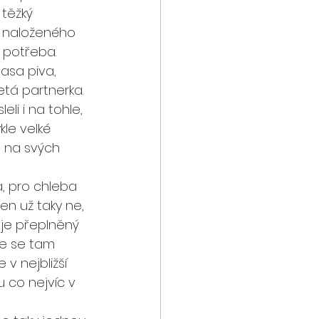
 těžký 
ně naloženého 
a potřeba.
asa piva, 
etá partnerka. 
li i na tohle, 
le velké 
n na svých 
, pro chleba 
en už taky ne, 
je přeplněný 
že se tam 
v nejbližší 
u co nejvíc v 