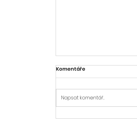
Komentáře
Napsat komentář...
V ZAJETÍ DROGY