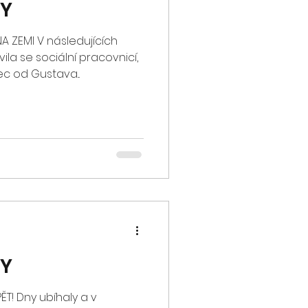
GY
 ZEMI V následujících
ila se sociální pracovnicí,
c od Gustava...
GY
T! Dny ubíhaly a v