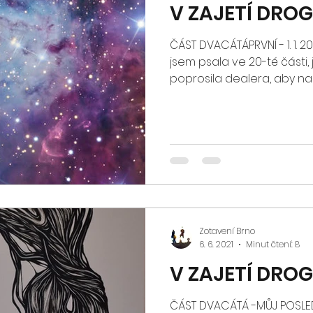
V ZAJETÍ DRO
ČÁST DVACÁTÁPRVNÍ - 1. 1. 
jsem psala ve 20-té části,
poprosila dealera, aby na m
Zotavení Brno
6. 6. 2021
Minut čtení: 8
V ZAJETÍ DRO
ČÁST DVACÁTÁ -MŮJ POSLED