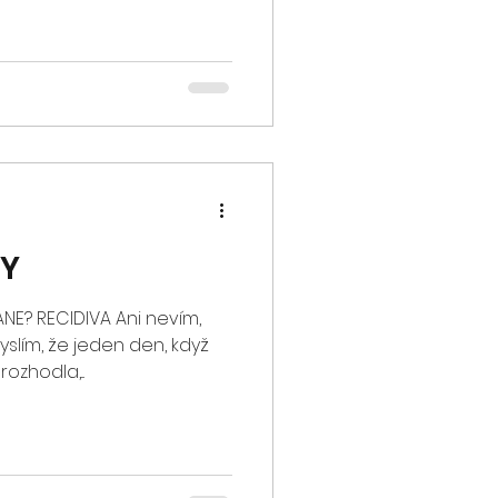
GY
NE? RECIDIVA Ani nevím,
yslím, že jeden den, když
ozhodla,...