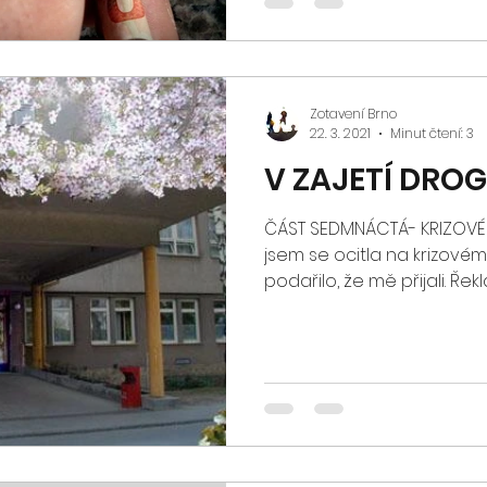
Zotavení Brno
22. 3. 2021
Minut čtení: 3
V ZAJETÍ DRO
ČÁST SEDMNÁCTÁ- KRIZOVÉ
jsem se ocitla na krizové
podařilo, že mě přijali. Řekla