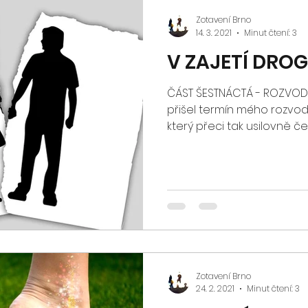
Zotavení Brno
14. 3. 2021
Minut čtení: 3
V ZAJETÍ DRO
ČÁST ŠESTNÁCTÁ - ROZVO
přišel termín mého rozvo
který přeci tak usilovně ček
Zotavení Brno
24. 2. 2021
Minut čtení: 3