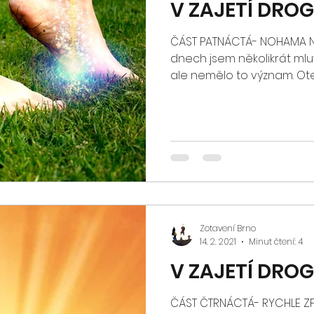
V ZAJETÍ DRO
ČÁST PATNÁCTÁ- NOHAMA NA
dnech jsem několikrát mluv
ale nemělo to význam. Ote
Zotavení Brno
14. 2. 2021
Minut čtení: 4
V ZAJETÍ DRO
ČÁST ČTRNÁCTÁ- RYCHLE ZPĚ