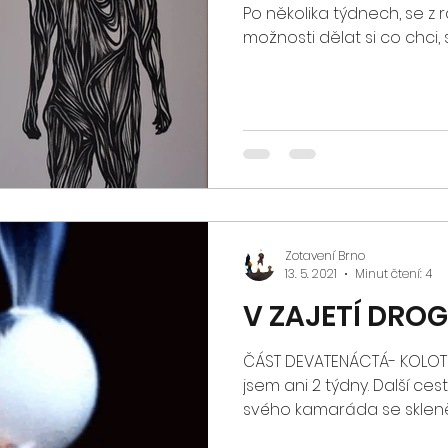
Po několika týdnech, se z
možnosti dělat si co chci, s
Zotavení Brno
13. 5. 2021
Minut čtení: 4
V ZAJETÍ DRO
ČÁST DEVATENÁCTÁ- KOLO
jsem ani 2 týdny. Další ces
svého kamaráda se skleněn