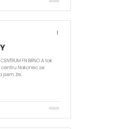
GY
 CENTRUM FN BRNO A tak
m centru. Nakonec se
 jsem, že...