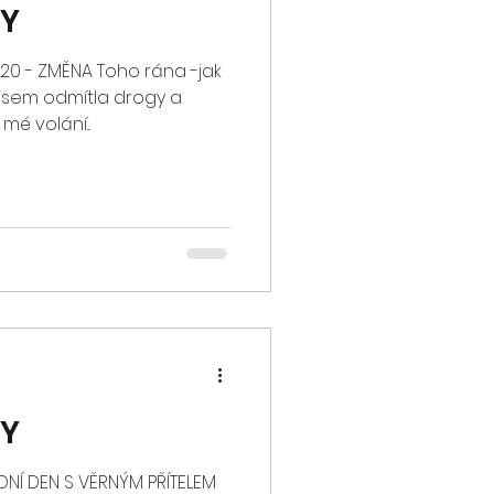
GY
2020 - ZMĚNA Toho rána -jak
 jsem odmítla drogy a
é volání...
GY
NÍ DEN S VĚRNÝM PŘÍTELEM