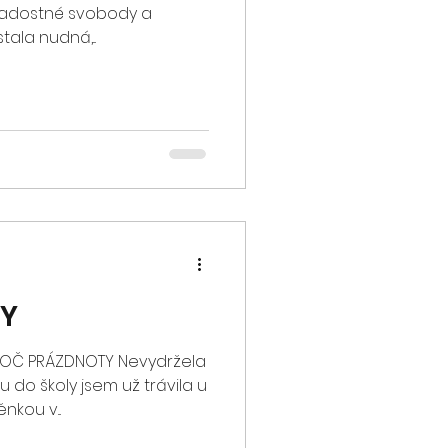
 radostné svobody a
tala nudná,...
GY
TOČ PRÁZDNOTY Nevydržela
tu do školy jsem už trávila u
kou v...