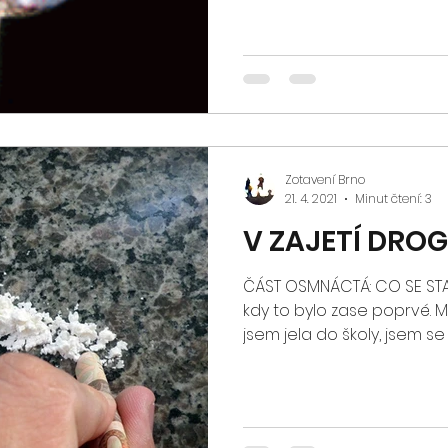
Zotavení Brno
21. 4. 2021
Minut čtení: 3
V ZAJETÍ DRO
ČÁST OSMNÁCTÁ: CO SE STA
kdy to bylo zase poprvé. M
jsem jela do školy, jsem se r