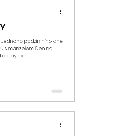
GY
D Jednoho podzimního dne
du s manželem. Den na
á, aby mohl...