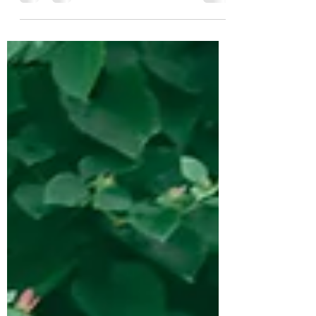
cestě zotavením pro lidi se zkušeností
závislosti, a to buď se svou vlastní nebo v
roli rodinných...