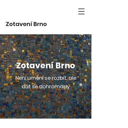
Zotavení Brno
Zotavení Brno
Není umění se rozbít, ale
dát se dohromady