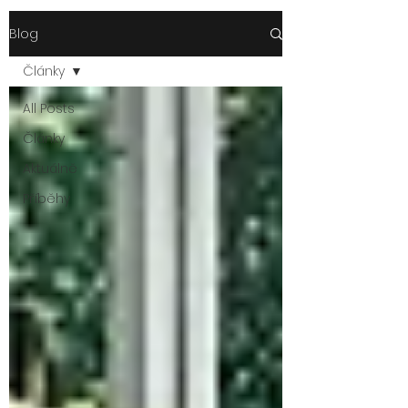
Blog
Články
All Posts
Články
Aktuálně
Příběhy